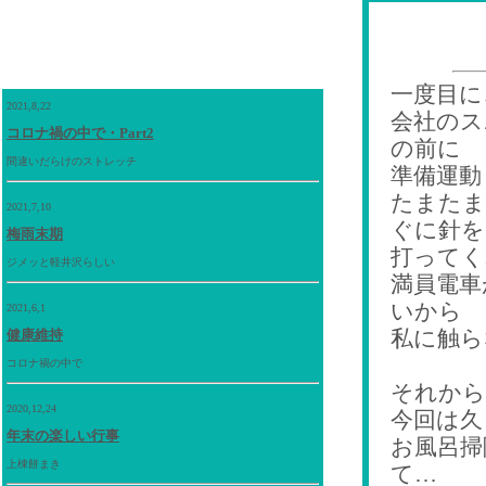
一度目に
2021,8,22
会社のス
コロナ禍の中で・Part2
の前に
間違いだらけのストレッチ
準備運動
たまたま
2021,7,10
ぐに針を
梅雨末期
打ってく
ジメッと軽井沢らしい
満員電車
いから
2021,6,1
私に触ら
健康維持
コロナ禍の中で
それから
2020,12,24
今回は久
年末の楽しい行事
お風呂掃
上棟餅まき
て…