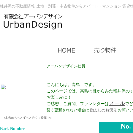
軽井沢の不動産情報 土地・別荘・中古物件からアパート・マンション 賃貸
アーバンデザイン社員
こんにちは。高島 です。
このページでは、高島の目からみた軽井沢の
お楽しみに！
メール
ご感想、ご質問、ファンレターは
で
暫く更新されない場合は
励ましのお便り
お願いい
↑本当はもっとずっと若くて綺麗です
No.
Back Number